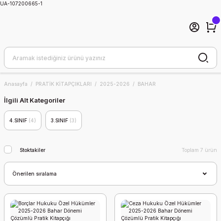
UA-107200665-1
Anasayfa
PRATİK KİTAPÇIKLARI
2025-2026
BAHAR
İlgili Alt Kategoriler
4.SINIF
(4)
3.SINIF
(3)
Stoktakiler
Toplam 7 ürün