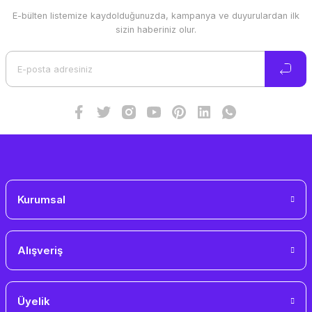
E-bülten listemize kaydolduğunuzda, kampanya ve duyurulardan ilk
Ürün resmi kalitesiz, bozuk veya görüntülenemiyor.
sizin haberiniz olur.
Ürün açıklamasında eksik bilgiler bulunuyor.
Ürün bilgilerinde hatalar bulunuyor.
Ürün fiyatı diğer sitelerden daha pahalı.
Bu ürüne benzer farklı alternatifler olmalı.
Gönder
Kurumsal
Alışveriş
Üyelik