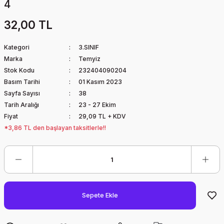
4
32,00 TL
Kategori
3.SINIF
Marka
Temyiz
Stok Kodu
232404090204
Basım Tarihi
01 Kasım 2023
Sayfa Sayısı
38
Tarih Aralığı
23 - 27 Ekim
Fiyat
29,09 TL + KDV
*3,86 TL den başlayan taksitlerle!!
Sepete Ekle