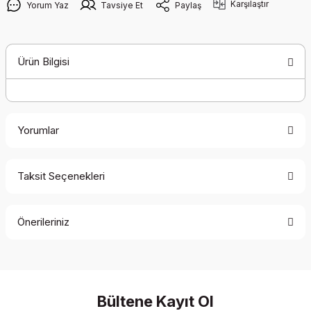
Karşılaştır
Yorum Yaz
Tavsiye Et
Paylaş
Ürün Bilgisi
Yorumlar
Taksit Seçenekleri
Bu ürüne ilk yorumu siz yapın!
Önerileriniz
Yorum Yaz
Bu ürünün fiyat bilgisi, resim, ürün açıklamalarında ve diğer
konularda yetersiz gördüğünüz noktaları öneri formunu
kullanarak tarafımıza iletebilirsiniz.
Görüş ve önerileriniz için teşekkür ederiz.
Bültene Kayıt Ol