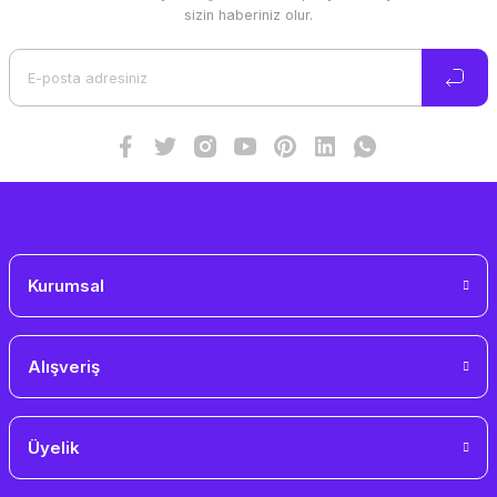
Ürün resmi kalitesiz, bozuk veya görüntülenemiyor.
sizin haberiniz olur.
Ürün açıklamasında eksik bilgiler bulunuyor.
Ürün bilgilerinde hatalar bulunuyor.
Ürün fiyatı diğer sitelerden daha pahalı.
Bu ürüne benzer farklı alternatifler olmalı.
Gönder
Kurumsal
Alışveriş
Üyelik