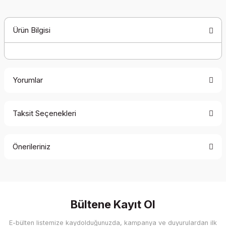
Ürün Bilgisi
Yorumlar
Taksit Seçenekleri
Bu ürüne ilk yorumu siz yapın!
Önerileriniz
Yorum Yaz
Bu ürünün fiyat bilgisi, resim, ürün açıklamalarında ve diğer
konularda yetersiz gördüğünüz noktaları öneri formunu
kullanarak tarafımıza iletebilirsiniz.
Görüş ve önerileriniz için teşekkür ederiz.
Bültene Kayıt Ol
E-bülten listemize kaydolduğunuzda, kampanya ve duyurulardan ilk