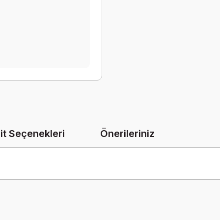
it Seçenekleri
Önerileriniz
onularda yetersiz gördüğünüz noktaları öneri formunu kullanarak tarafımız
Bu ürüne ilk yorumu siz yapın!