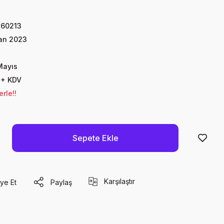
60213
an 2023
Mayıs
 + KDV
rle!!
Sepete Ekle
Karşılaştır
ye Et
Paylaş