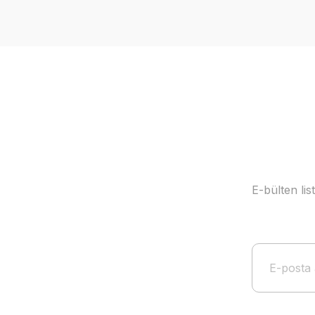
Ürün resmi kalitesiz, bozuk veya görüntülenemiyor.
Ürün açıklamasında eksik bilgiler bulunuyor.
Ürün bilgilerinde hatalar bulunuyor.
Ürün fiyatı diğer sitelerden daha pahalı.
Bu ürüne benzer farklı alternatifler olmalı.
E-bülten li