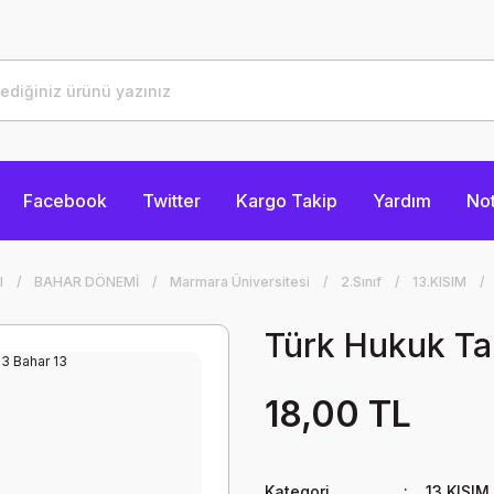
Facebook
Twitter
Kargo Takip
Yardım
Not
I
BAHAR DÖNEMİ
Marmara Üniversitesi
2.Sınıf
13.KISIM
Türk Hukuk Ta
18,00 TL
Kategori
13.KISIM