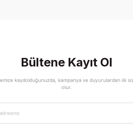
Yorum Yaz
Bültene Kayıt Ol
stemize kaydolduğunuzda, kampanya ve duyurulardan ilk siz
Gönder
olur.