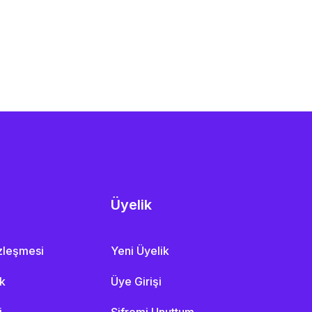
Üyelik
özleşmesi
Yeni Üyelik
ik
Üye Girişi
i
Şifremi Unuttum