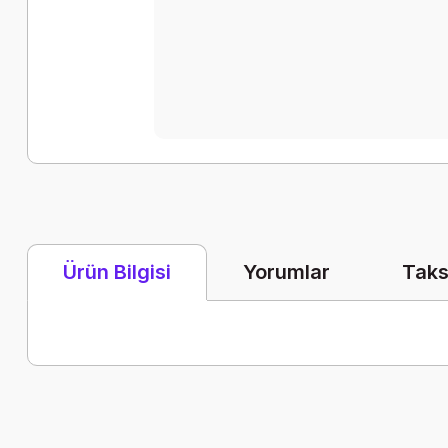
Yorumlar
Taks
Ürün Bilgisi
Bu ürünün fiyat bilgisi, resim, ürün açıklamalarında ve diğer k
Görüş ve önerileriniz için teşekkür ederiz.