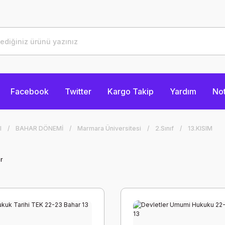
Facebook
Twitter
Kargo Takip
Yardım
Not
I
BAHAR DÖNEMİ
Marmara Üniversitesi
2.Sınıf
13.KISIM
r