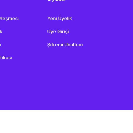
özleşmesi
Yeni Üyelik
ik
Üye Girişi
i
Şifremi Unuttum
itikası